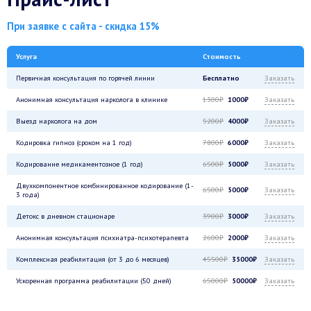
При заявке с сайта - скидка 15%
Услуга
Стоимость
Первичная консультация по горячей линии
Бесплатно
Заказать
Анонимная консультация нарколога в клинике
1300₽
1000₽
Заказать
Выезд нарколога на дом
5200₽
4000₽
Заказать
Кодировка гипноз (сроком на 1 год)
7800₽
6000₽
Заказать
Кодирование медикаментозное (1 год)
6500₽
5000₽
Заказать
Двухкомпонентное комбинированное кодирование (1-
6500₽
5000₽
Заказать
3 года)
Детокс в дневном стационаре
3900₽
3000₽
Заказать
Анонимная консультация психиатра-психотерапевта
2600₽
2000₽
Заказать
Комплексная реабилитация (от 3 до 6 месяцев)
45500₽
35000₽
Заказать
Ускоренная программа реабилитации (50 дней)
65000₽
50000₽
Заказать