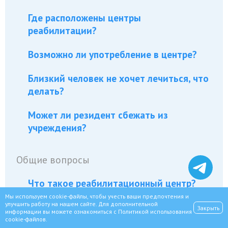
Где расположены центры
реабилитации?
Возможно ли употребление в центре?
Близкий человек не хочет лечиться, что
делать?
Может ли резидент сбежать из
учреждения?
Общие вопросы
Что такое реабилитационный центр?
Мы используем cookie-файлы, чтобы учесть ваши предпочтения и
улучшить работу на нашем сайте. Для дополнительной
Возможны ли посещения в центре?
Закрыть
информации вы можете ознакомиться с
Политикой использования
cookie-файлов
.